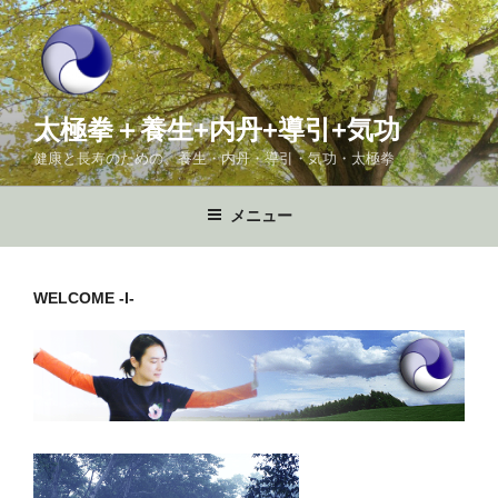
コ
ン
テ
ン
ツ
太極拳＋養生+内丹+導引+気功
へ
健康と長寿のための、養生・内丹・導引・気功・太極拳
ス
キ
メニュー
ッ
プ
WELCOME -I-