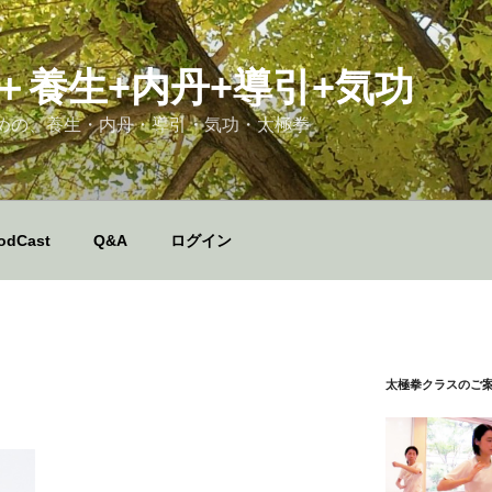
＋養生+内丹+導引+気功
めの、養生・内丹・導引・気功・太極拳
odCast
Q&A
ログイン
太極拳クラスのご