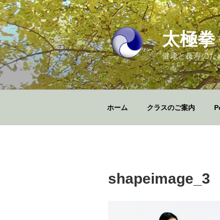
コ
ン
テ
太極拳
ン
ツ
健康と長寿のた
へ
ス
キ
ッ
ホーム
クラスのご案内
P
プ
shapeimage_3