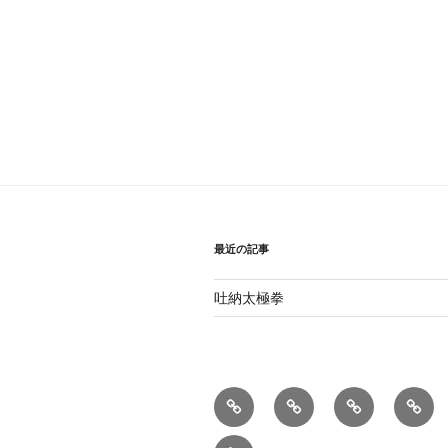
ビ
ゲ
ー
シ
ョ
ン
最近の記事
吐納太極拳
太
型
練
呼
極
練
習
吸
お