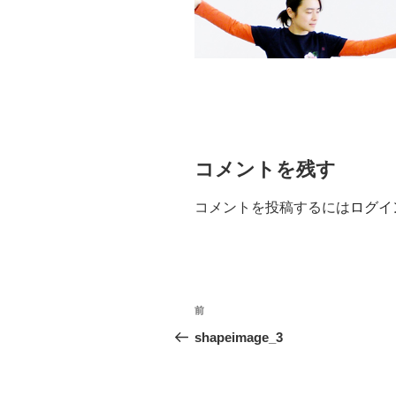
コメントを残す
コメントを投稿するには
ログイ
投
前
前
稿
の
shapeimage_3
投
ナ
稿