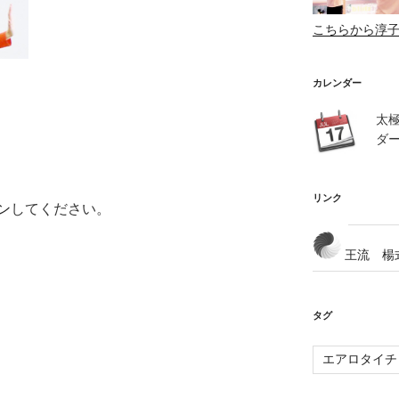
こちらから淳
カレンダー
太
ダ
リンク
ン
してください。
王流 楊
タグ
エアロタイチ