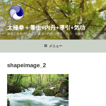
コ
ン
テ
ン
ツ
太極拳＋養生+内丹+導引+気功
へ
健康と長寿のための、養生・内丹・導引・気功・太極拳
ス
キ
メニュー
ッ
プ
shapeimage_2