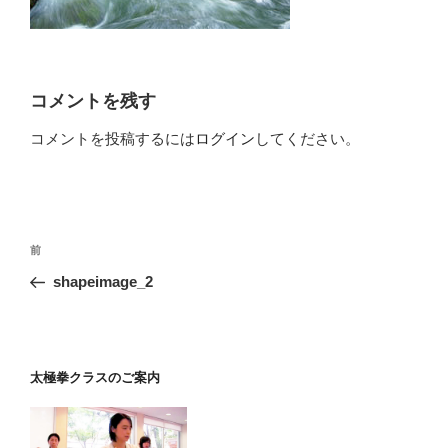
コメントを残す
コメントを投稿するには
ログイン
してください。
投
前
前
稿
の
shapeimage_2
ナ
投
ビ
稿
ゲ
ー
太極拳クラスのご案内
シ
ョ