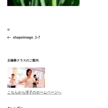
投
前
前
稿
の
shapeimage_1-7
ナ
投
ビ
稿
ゲ
ー
太極拳クラスのご案内
シ
ョ
ン
こちらから淳子のホームページへ