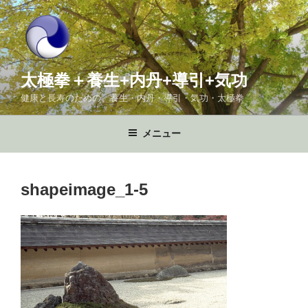
コ
ン
テ
ン
ツ
太極拳＋養生+内丹+導引+気功
へ
健康と長寿のための、養生・内丹・導引・気功・太極拳
ス
キ
メニュー
ッ
プ
shapeimage_1-5