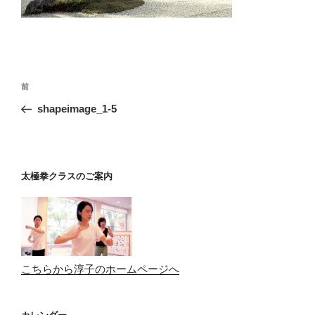
投
前
前
稿
の
shapeimage_1-5
ナ
投
ビ
稿
ゲ
ー
太極拳クラスのご案内
シ
ョ
ン
こちらから淳子のホームページへ