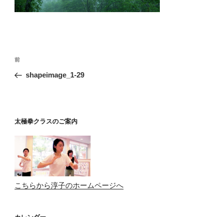
投
前
前
稿
の
shapeimage_1-29
ナ
投
ビ
稿
ゲ
ー
太極拳クラスのご案内
シ
ョ
ン
こちらから淳子のホームページへ