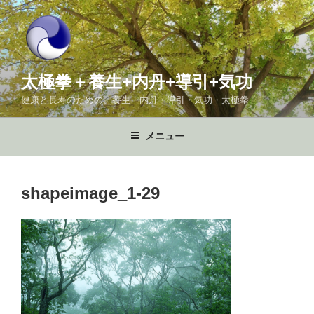
コ
ン
テ
ン
ツ
太極拳＋養生+内丹+導引+気功
へ
健康と長寿のための、養生・内丹・導引・気功・太極拳
ス
キ
メニュー
ッ
プ
shapeimage_1-29