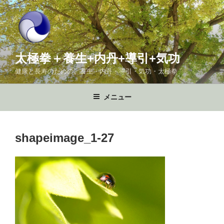
コ
ン
テ
ン
ツ
太極拳＋養生+内丹+導引+気功
へ
健康と長寿のための、養生・内丹・導引・気功・太極拳
ス
キ
メニュー
ッ
プ
shapeimage_1-27