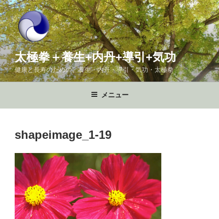
コ
ン
テ
ン
ツ
太極拳＋養生+内丹+導引+気功
へ
健康と長寿のための、養生・内丹・導引・気功・太極拳
ス
キ
メニュー
ッ
プ
shapeimage_1-19