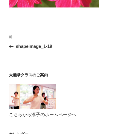
投
前
前
稿
の
shapeimage_1-19
ナ
投
ビ
稿
ゲ
ー
太極拳クラスのご案内
シ
ョ
ン
こちらから淳子のホームページへ