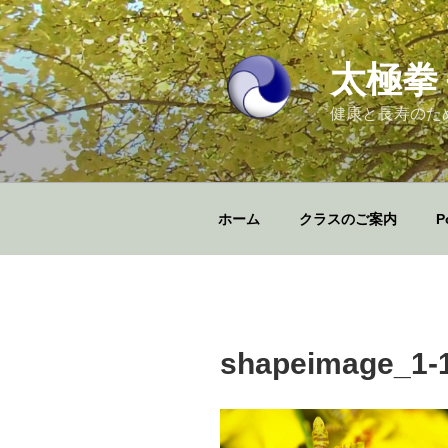
コ
ン
テ
太極拳
ン
ツ
健康と長寿のた
へ
ス
キ
ッ
ホーム
クラスのご案内
P
プ
shapeimage_1-