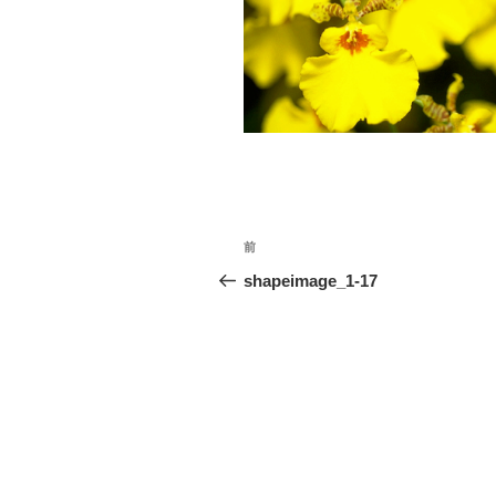
投
前
前
稿
の
shapeimage_1-17
投
ナ
稿
ビ
ゲ
ー
シ