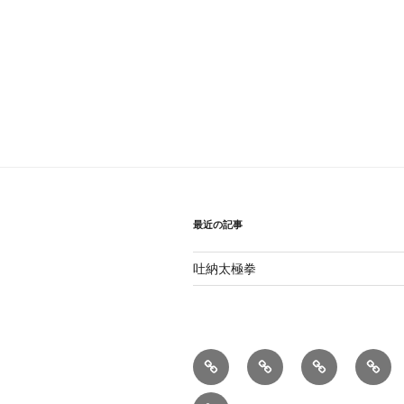
ョ
ン
最近の記事
吐納太極拳
太
型
練
呼
極
練
習
吸
お