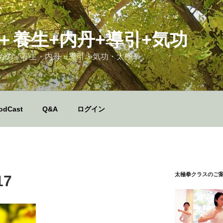
＋養生+内丹+導引+気功
めの、養生・内丹・導引・気功・太極拳
odCast
Q&A
ログイン
太極拳クラスのご
17