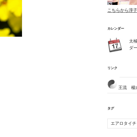
こちらから淳
カレンダー
太
ダ
リンク
王流 楊
タグ
エアロタイチ