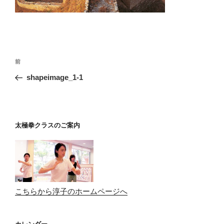
投
前
前
稿
の
shapeimage_1-1
ナ
投
ビ
稿
ゲ
ー
太極拳クラスのご案内
シ
ョ
ン
こちらから淳子のホームページへ