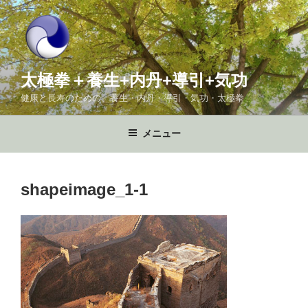
コ
ン
テ
ン
ツ
太極拳＋養生+内丹+導引+気功
へ
健康と長寿のための、養生・内丹・導引・気功・太極拳
ス
キ
メニュー
ッ
プ
shapeimage_1-1