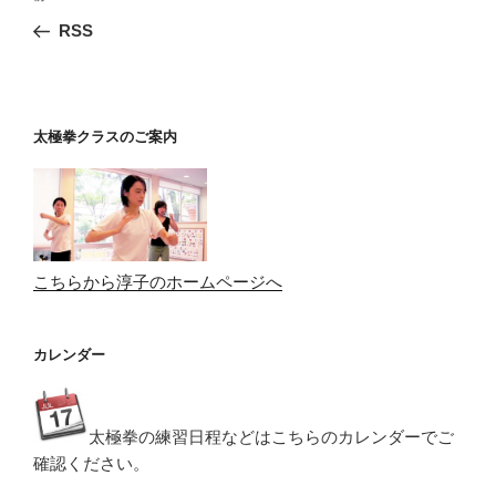
稿
の
RSS
ナ
投
ビ
稿
ゲ
ー
太極拳クラスのご案内
シ
ョ
ン
こちらから淳子のホームページへ
カレンダー
太極拳の練習日程などはこちらのカレンダーでご
確認ください。