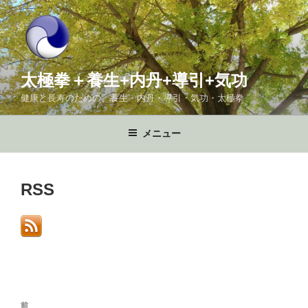
コ
ン
テ
ン
ツ
太極拳＋養生+内丹+導引+気功
へ
健康と長寿のための、養生・内丹・導引・気功・太極拳
ス
キ
メニュー
ッ
プ
RSS
投
前
前