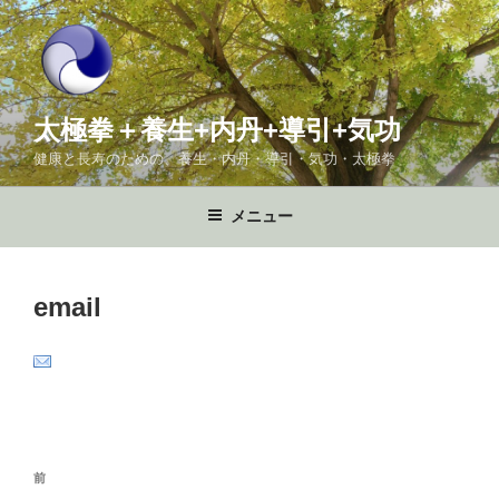
コ
ン
テ
ン
ツ
太極拳＋養生+内丹+導引+気功
へ
健康と長寿のための、養生・内丹・導引・気功・太極拳
ス
キ
メニュー
ッ
プ
email
投
前
前
稿