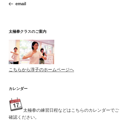
の
email
ナ
投
ビ
稿
ゲ
ー
太極拳クラスのご案内
シ
ョ
ン
こちらから淳子のホームページへ
カレンダー
太極拳の練習日程などはこちらのカレンダーでご
確認ください。