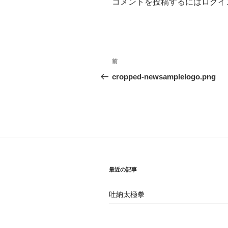
コメントを投稿するには
ログイ
投
前
前
稿
の
cropped-newsamplelogo.png
投
ナ
稿
ビ
ゲ
ー
シ
最近の記事
ョ
吐納太極拳
ン