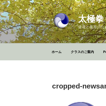
コ
ン
テ
太極拳
ン
ツ
健康と長寿のた
へ
ス
キ
ッ
ホーム
クラスのご案内
P
プ
cropped-newsa