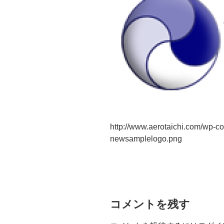
http://www.aerotaichi.com/wp-c
newsamplelogo.png
コメントを残す