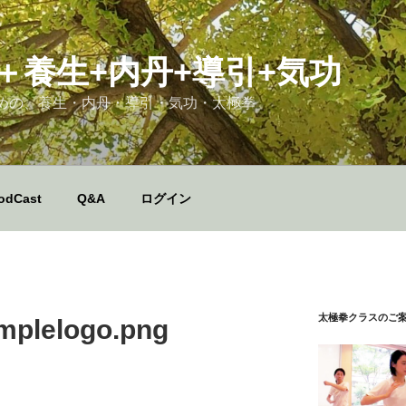
＋養生+内丹+導引+気功
めの、養生・内丹・導引・気功・太極拳
odCast
Q&A
ログイン
太極拳クラスのご
mplelogo.png