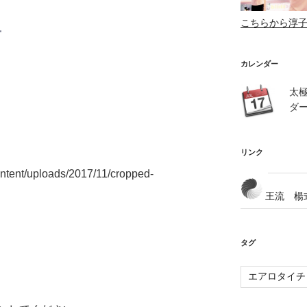
こちらから淳
カレンダー
太
ダ
リンク
ontent/uploads/2017/11/cropped-
王流 楊
タグ
エアロタイチ