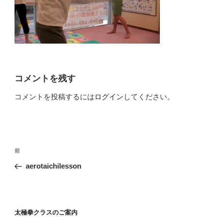
コメントを残す
コメントを投稿するには
ログイン
してください。
投
前
前
稿
の
aerotaichilesson
ナ
投
ビ
稿
ゲ
ー
太極拳クラスのご案内