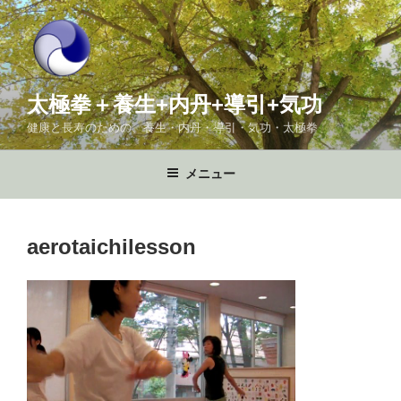
コ
ン
テ
ン
ツ
太極拳＋養生+内丹+導引+気功
へ
健康と長寿のための、養生・内丹・導引・気功・太極拳
ス
キ
メニュー
ッ
プ
aerotaichilesson