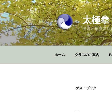
コ
ン
テ
太極拳
ン
ツ
健康と長寿のた
へ
ス
キ
ッ
ホーム
クラスのご案内
P
プ
ゲストブック