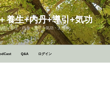
＋養生+内丹+導引+気功
めの、養生・内丹・導引・気功・太極拳
odCast
Q&A
ログイン