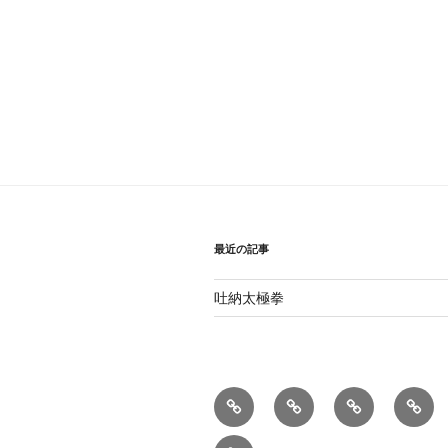
最近の記事
吐納太極拳
太
型
練
呼
極
練
習
吸
お