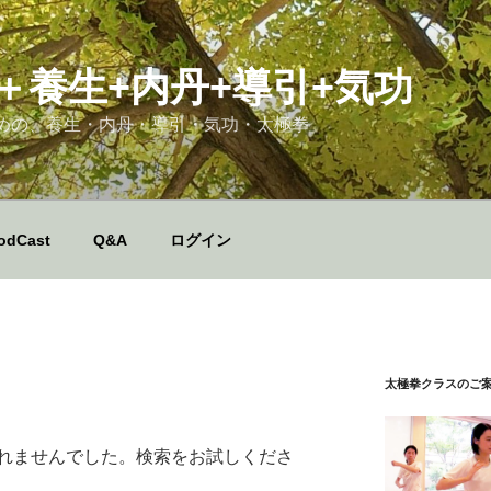
＋養生+内丹+導引+気功
めの、養生・内丹・導引・気功・太極拳
odCast
Q&A
ログイン
太極拳クラスのご
れませんでした。検索をお試しくださ