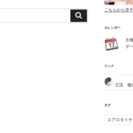
こちらから淳
検
索
カレンダー
太
ダ
リンク
王流 楊
タグ
エアロタイチ