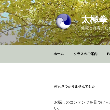
コ
ン
テ
太極拳
ン
ツ
健康と長寿のた
へ
ス
キ
ッ
ホーム
クラスのご案内
P
プ
何も見つかりませんでした
お探しのコンテンツを見つけら
い。