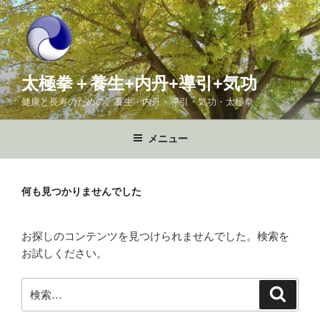
コ
ン
テ
ン
ツ
太極拳＋養生+内丹+導引+気功
へ
健康と長寿のための、養生・内丹・導引・気功・太極拳
ス
キ
メニュー
ッ
プ
何も見つかりませんでした
お探しのコンテンツを見つけられませんでした。検索を
お試しください。
検
検
索
索: