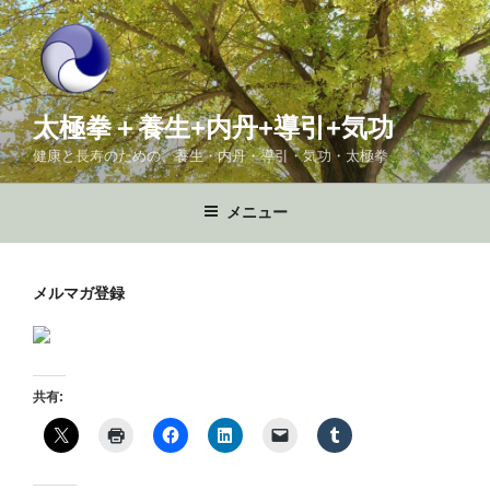
コ
ン
テ
ン
ツ
太極拳＋養生+内丹+導引+気功
へ
健康と長寿のための、養生・内丹・導引・気功・太極拳
ス
キ
メニュー
ッ
プ
メルマガ登録
共有: