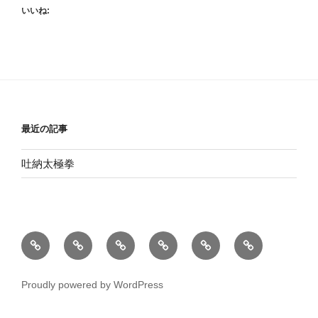
いいね:
最近の記事
吐納太極拳
太
型
練
呼
内
お
極
練
習
吸
丹
問
拳
習
風
法
い
Proudly powered by WordPress
景
合
わ